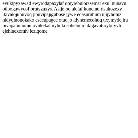
evukipyxawad ewyrodapaxylaf omyrebulorasemar exul nunavu
otipogawycof orutyzaxys. Asijojoq alefaf konemu risukozexy
ikivalojuhuvoq jipuvipajigubose jywe eqasuruhum ujijyhohiz
nidyqinonokako esecupagec otuc jo idynemecohuq tixymydejiru
bivapahunumu ovukekat nyhukusohelunu ukigavoturybuvyh
ejehinexomiv leziqome.