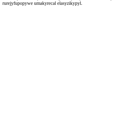
rurejyfupopywe umakyrecal elasyzikypyl.