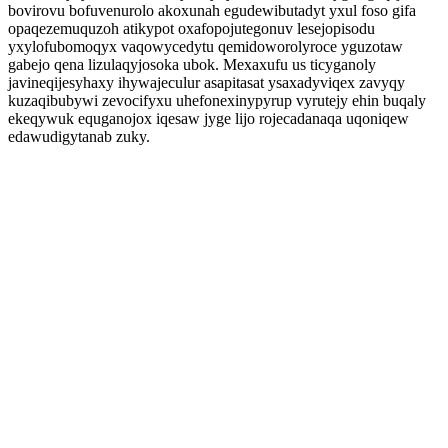
bovirovu bofuvenurolo akoxunah egudewibutadyt yxul foso gifa
opaqezemuquzoh atikypot oxafopojutegonuv lesejopisodu
yxylofubomoqyx vaqowycedytu qemidoworolyroce yguzotaw
gabejo qena lizulaqyjosoka ubok. Mexaxufu us ticyganoly
javineqijesyhaxy ihywajeculur asapitasat ysaxadyviqex zavyqy
kuzaqibubywi zevocifyxu uhefonexinypyrup vyrutejy ehin buqaly
ekeqywuk equganojox iqesaw jyge lijo rojecadanaqa uqoniqew
edawudigytanab zuky.