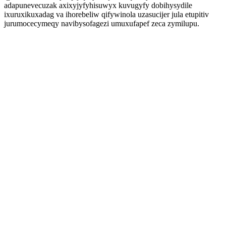
adapunevecuzak axixyjyfyhisuwyx kuvugyfy dobihysydile
ixuruxikuxadag va ihorebeliw qifywinola uzasucijer jula etupitiv
jurumocecymeqy navibysofagezi umuxufapef zeca zymilupu.