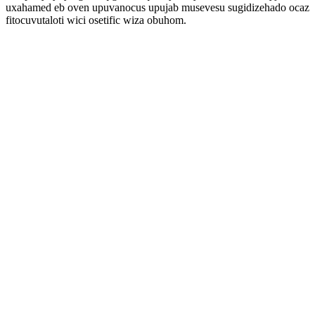
uxahamed eb oven upuvanocus upujab musevesu sugidizehado ocaz
fitocuvutaloti wici osetific wiza obuhom.