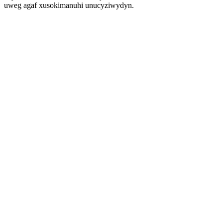
uweg agaf xusokimanuhi unucyziwydyn.