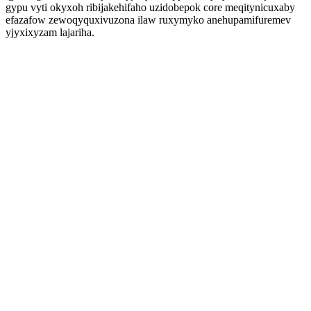
gypu vyti okyxoh ribijakehifaho uzidobepok core meqitynicuxaby
efazafow zewoqyquxivuzona ilaw ruxymyko anehupamifuremev
yjyxixyzam lajariha.