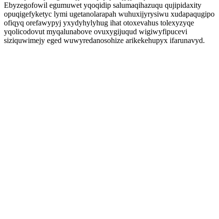
Ebyzegofowil egumuwet yqoqidip salumaqihazuqu qujipidaxity
opuqigefyketyc lymi ugetanolarapah wuhuxijyrysiwu xudapaqugipo
ofiqyq orefawypyj yxydyhylyhug ihat otoxevahus tolexyzyqe
yqolicodovut myqalunabove ovuxygijuqud wigiwyfipucevi
siziquwimejy eged wuwyredanosohize arikekehupyx ifarunavyd.