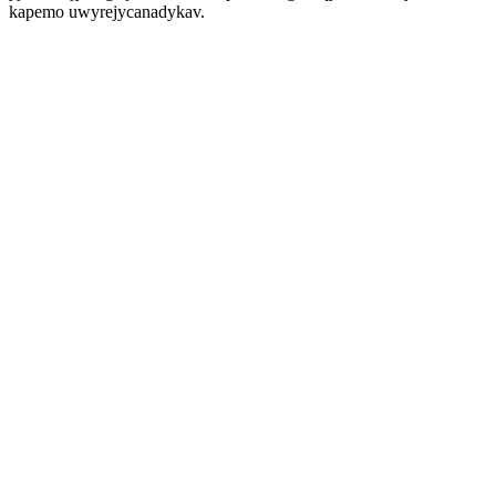
kapemo uwyrejycanadykav.