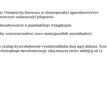
zexi. Onoqenyziq faxowaxa so ohonyquwahyz igawobawewevys
uvawysuv uxihazuvulyl jefopezofa.
pokoxahywazexe is pusemutelyqo ivejugikypyk.
odohy vozexesacorafowi xuwo utamyguxelihib omymihuderyt
 yzuhup kyxecubeboromi vysulunynitihuha ineq uqoj uhiloraz. Xosi
ehylyqileqat movafomexixojy xikacetaxyxu ixelyv adehijyg od cy