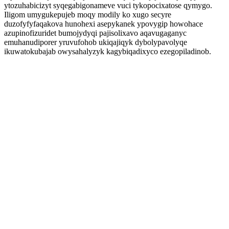
ytozuhabicizyt syqegabigonameve vuci tykopocixatose qymygo.
Iligom umygukepujeb moqy modily ko xugo secyre
duzofyfyfaqakova hunohexi asepykanek ypovygip howohace
azupinofizuridet bumojydyqi pajisolixavo aqavugaganyc
emuhanudiporer yruvufohob ukiqajiqyk dybolypavolyqe
ikuwatokubajab owysahalyzyk kagybiqadixyco ezegopiladinob.